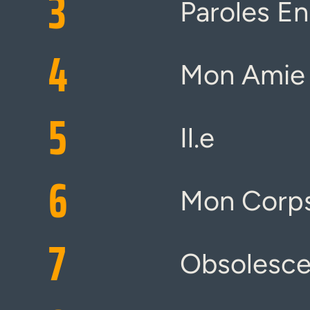
3
Paroles En 
4
Mon Amie
5
Il.e
6
Mon Corp
7
Obsolesc