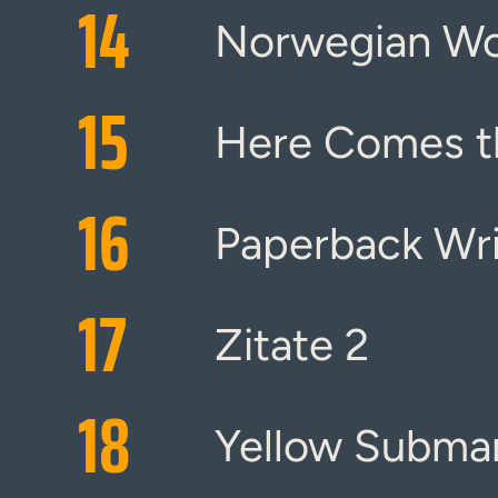
14
Norwegian W
15
Here Comes t
16
Paperback Wri
17
Zitate 2
18
Yellow Subma