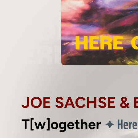
JOE SACHSE & 
Here
✦
T[w]ogether