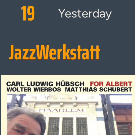
19
Yesterday
JazzWerkstatt