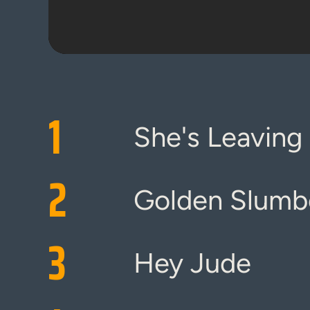
1
She's Leavin
2
Golden Slumb
3
Hey Jude