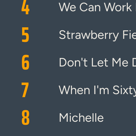
4
We Can Work 
5
Strawberry Fi
6
Don't Let Me
7
When I'm Sixt
8
Michelle