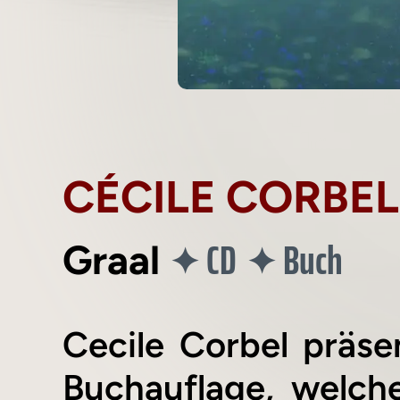
CÉCILE CORBEL
CD
Buch
✦
✦
Graal
Cecile Corbel präse
Buchauflage, welch