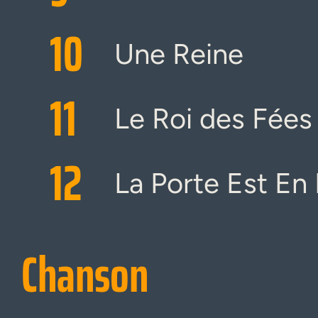
10
Une Reine
11
Le Roi des Fées
12
La Porte Est En
Chanson