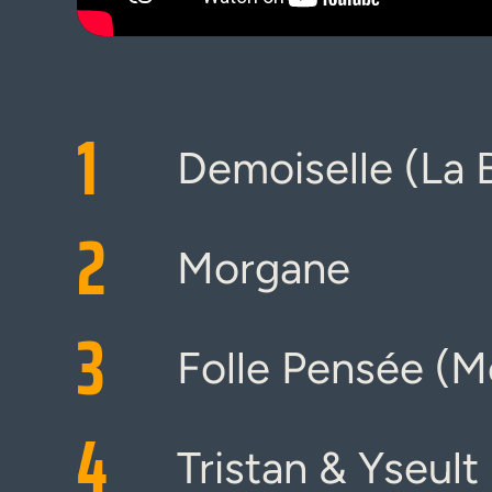
1
Demoiselle (La B
2
Morgane
3
Folle Pensée (Me
4
Tristan & Yseult