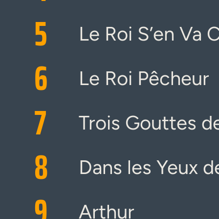
5
Le Roi S’en Va 
6
Le Roi Pêcheur
7
Trois Gouttes d
8
Dans les Yeux d
9
Arthur