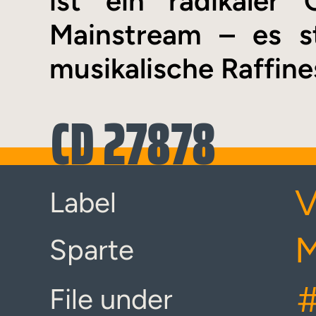
ist ein radikaler
Mainstream – es st
musikalische Raffine
CD 27878
V
Label
M
Sparte
File under