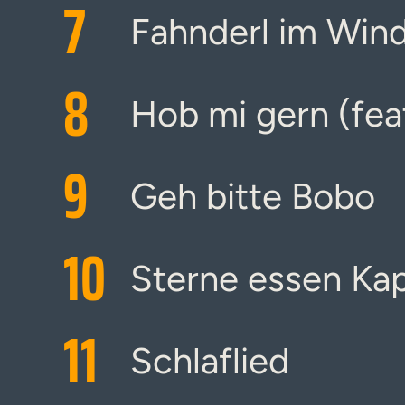
7
Fahnderl im Win
8
Hob mi gern (fe
9
Geh bitte Bobo
10
Sterne essen Ka
11
Schlaflied