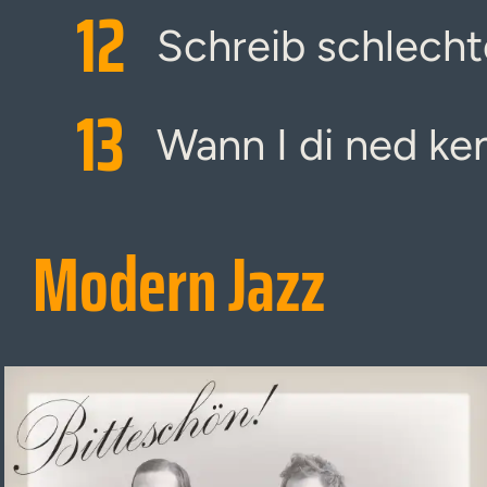
12
Schreib schlecht
13
Wann I di ned k
Modern Jazz