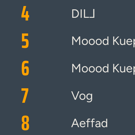
4
DIL⅃
5
Moood Kuep
6
Moood Kuep
7
Vog
8
Aeffad