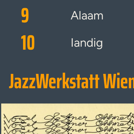
9
Alaam
10
Iandig
JazzWerkstatt Wie