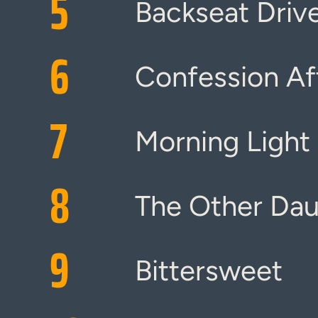
5
Backseat Driv
6
Confession Af
7
Morning Light
8
The Other Dau
9
Bittersweet