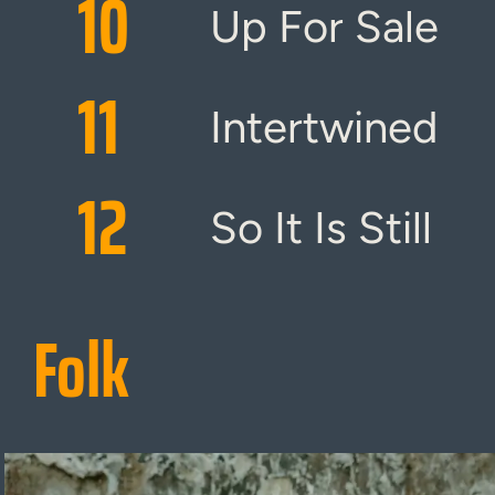
10
Up For Sale
11
Intertwined
12
So It Is Still
Folk