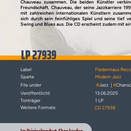
Chauveau zusammen. Die beiden Künstler verbind
Freundschaft. Chauveau, der seine Jazzkarriere 19
mit zahlreichen internationalen Künstlern zusamme
sich durch sein feinfühliges Spiel und seine tief 
Swing und Blues aus. Die CD erscheint zudem mit e
LP 27939
Label
Fledermaus Reco
Sparte
Modern Jazz
File under
#
Jazz
|
#
Chans
Veröffentlicht
13.06.2025
Tonträger
1 LP
Weitere Formate
CD 27938