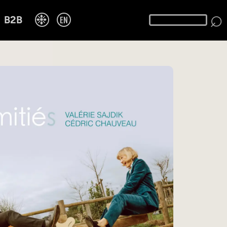
⌕
❉
EN
B2B