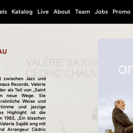
els
Katalog
Live
About
Team
Jobs
Promo
AU
ert zwischen Jazz und
maus Records. Valerie
er als Teil von „Saint
bum neue Wege. Sie
persönliche Weise und
Stimme und jazzige
s Highlight ist die
n 1982, „Ein bisschen
Valerie Sajdik eng mit
nd Arrangeur Cédric