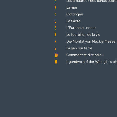
2
Les amoureux des bancs publi
3
La mer
4
Göttingen
5
Le fiacre
6
L'Europe au coeur
7
Le tourbillon de la vie
8
Die Moritat von Mackie Messer
9
La paix sur terre
10
Comment te dire adieu
11
Irgendwo auf der Welt gibt’s ei