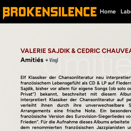
Home
Lab
VALERIE SAJDIK & CEDRIC CHAUVE
Amitiés
Vinyl
✦
Elf Klassiker der Chansonliteratur neu interpreti
französischem Lebensgefühl als CD & LP auf Fleder
Sajdik, bisher vor allem für eigene Songs (ob solo od
Privat“) bekannt, beschreitet mit diesem Al
interpretiert Klassiker der Chansonliteratur auf 
verleiht ihnen durch ihre unverwechselbare 
Arrangements eine frische Note. Ein besondere
französische Version des Eurovision-Siegerliedes vo
Frieden“. Für die Aufnahme dieses Albums arbeitete 
dem renommierten französischen Jazzpianisten u