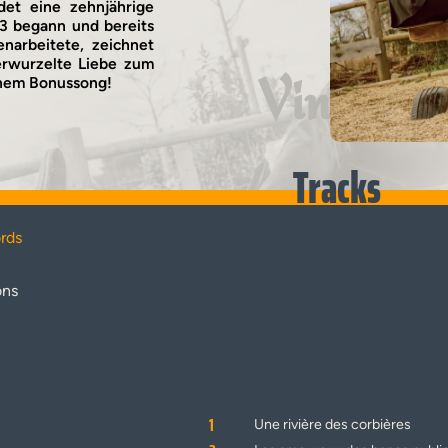
et eine zehnjährige
93 begann und bereits
narbeitete, zeichnet
verwurzelte Liebe zum
Vinyl
inem Bonussong!
Tracks
rds
ons
1
Une rivière des corbières