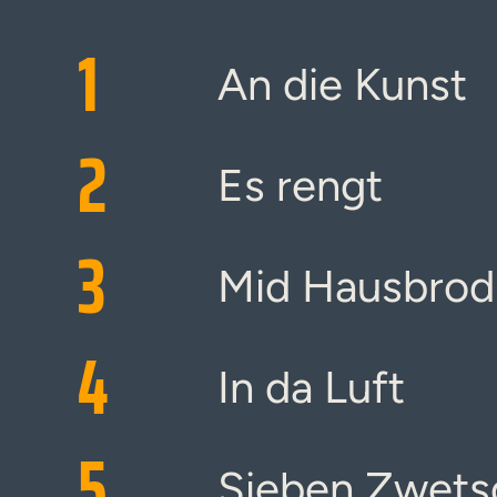
1
An die Kunst
2
Es rengt
3
Mid Hausbrod
4
In da Luft
5
Sieben Zwets