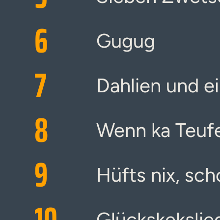
6
Gugug
7
Dahlien und e
8
Wenn ka Teufe
9
Hüfts nix, sch
10
Glückskekslie