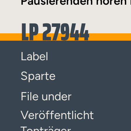
Pausierenden hören 
LP 27944
Label
Sparte
File under
Veröffentlicht
Tonträger