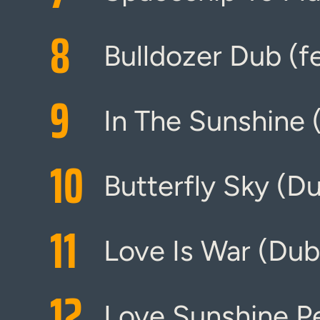
8
Bulldozer Dub (f
9
In The Sunshine (
10
Butterfly Sky (D
11
Love Is War (Dub
12
Love Sunshine P