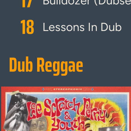
17
Bulldozer (Dubse
18
Lessons In Dub
Dub Reggae