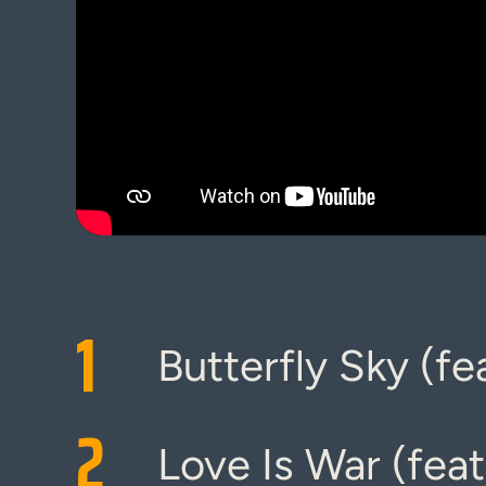
1
Butterfly Sky (fe
2
Love Is War (fea