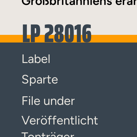
Großbritanniens erar
LP 28016
Label
Sparte
File under
Veröffentlicht
Tonträger