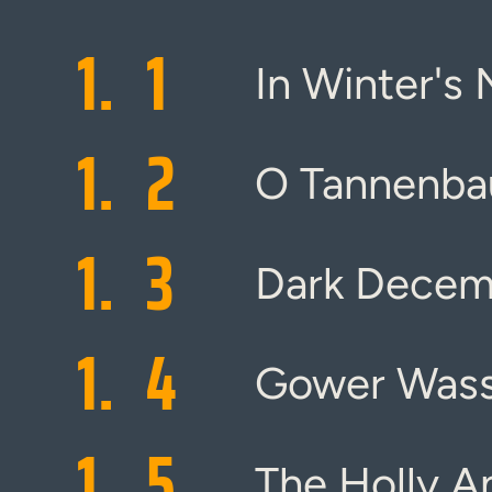
1.
1
In Winter's 
1.
2
O Tannenb
1.
3
Dark Decem
1.
4
Gower Wass
1.
5
The Holly A