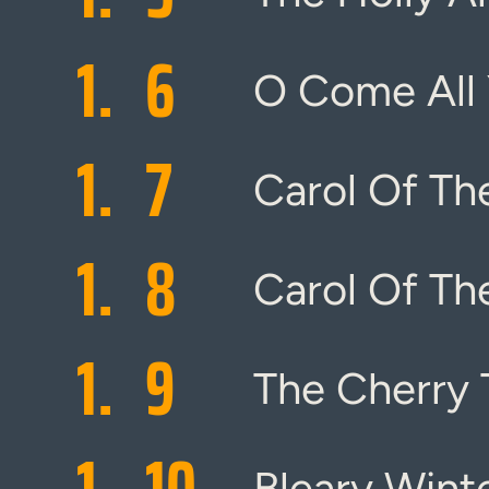
1.
6
O Come All 
1.
7
Carol Of Th
1.
8
Carol Of Th
1.
9
The Cherry 
1.
10
Bleary Wint