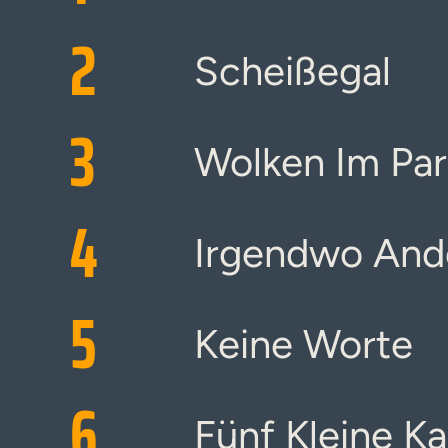
2
Scheißegal
3
Wolken Im Par
4
Irgendwo And
5
Keine Worte
6
Fünf Kleine K