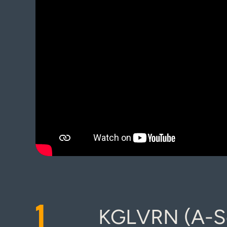
1
KGLVRN (A-Se