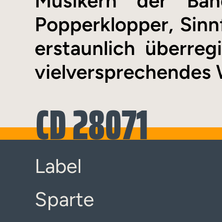
Musikern der Ban
Popperklopper, Sinn
erstaunlich überreg
vielversprechendes 
CD 28071
Label
Sparte