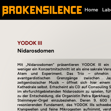
Home
Lab
YODOK III
Nidarosdomen
Mit „Nidarosdomen“ präsentieren YODOK III ein
weniger ein Konzertmitschnitt ist als eine sakrale V
Atem und Experiment. Das Trio – ohnehin 
avantgardistischen Grenzgänge zwischen J
zeitgenössischer Musik – öffnet sich hier einem
Kathedrale selbst. Erhscheint als CD auf Consouling 
im ehrfurchtgebietenden Nidarosdom zu spielen, füh
zu der Entscheidung, die Organistin Petra Bjørkhau
Steinmeyer-Orgel einzubeziehen. Deren 9. 600
resonierenden Fundament, das YODOK IIIs schwebe
Klangwellen und feine Mikrogesten aufnimmt, verst