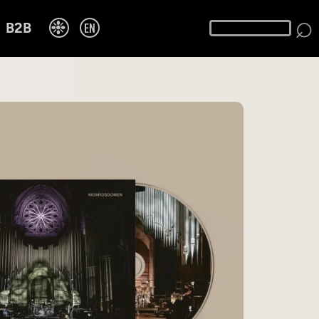
⌕
❉
EN
B2B