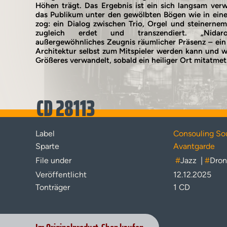
Höhen trägt. Das Ergebnis ist ein sich langsam verw
das Publikum unter den gewölbten Bögen wie in eine
zog: ein Dialog zwischen Trio, Orgel und steinerne
zugleich erdet und transzendiert. „Nida
außergewöhnliches Zeugnis räumlicher Präsenz – ein 
Architektur selbst zum Mitspieler werden kann und w
Größeres verwandelt, sobald ein heiliger Ort mitatmet
CD 28113
Label
Consouling So
Sparte
Avantgarde
File under
#
Jazz
|
#
Dro
Veröffentlicht
12.12.2025
Tonträger
1 CD