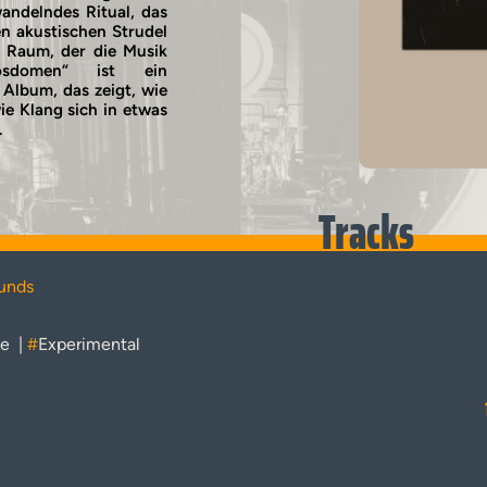
andelndes Ritual, das
n akustischen Strudel
m Raum, der die Musik
rosdomen“ ist ein
Album, das zeigt, wie
ie Klang sich in etwas
.
Tracks
unds
ne
|
#
Experimental