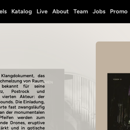
els
Katalog
Live
About
Team
Jobs
Promo
 Klangdokument, das
erschmelzung von Raum,
bekannt für seine
azz, Postrock und
 vierten Akteur: der
Sounds. Die Einladung,
rte fast zwangsläufig
g an der monumentalen
 Pfeifen werden zum
nde Drones, eruptive
ärkt und in gotische