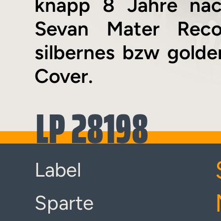
knapp 8 Jahre nac
Sevan Mater Recor
silbernes bzw golde
Cover.
LP 28198
Label
Sparte