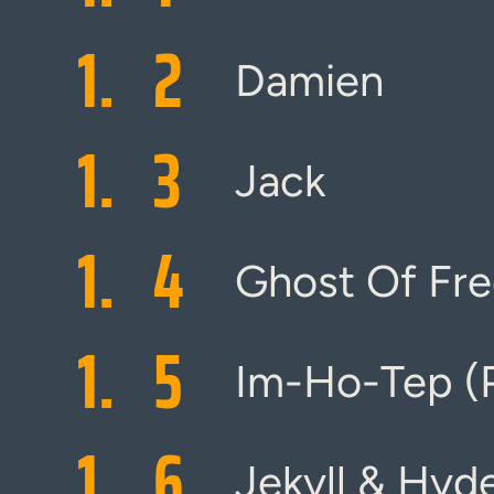
1.
2
Damien
1.
3
Jack
1.
4
Ghost Of Fr
1.
5
Im-Ho-Tep (P
1.
6
Jekyll & Hyd