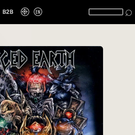
⌕
❉
EN
B2B