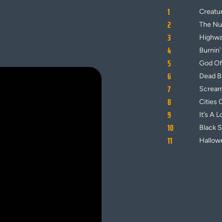
1
Creatu
2
The Nu
3
Highwa
4
Burnin’
5
God Of
6
Dead B
7
Scream
8
Cities
9
It’s A 
10
Black 
11
Hallow