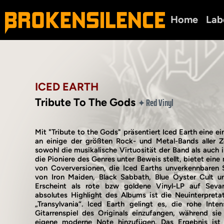
Home
Lab
ICED EARTH
Tribute To The Gods
Red Vinyl
✦
Mit "Tribute to the Gods" präsentiert Iced Earth eine 
an einige der größten Rock- und Metal-Bands aller Z
sowohl die musikalische Virtuosität der Band als auch i
die Pioniere des Genres unter Beweis stellt, bietet ei
von Coverversionen, die Iced Earths unverkennbaren S
von Iron Maiden, Black Sabbath, Blue Öyster Cult un
Erscheint als rote bzw goldene Vinyl-LP auf Seva
absolutes Highlight des Albums ist die Neuinterpreta
„Transylvania“. Iced Earth gelingt es, die rohe Inte
Gitarrenspiel des Originals einzufangen, während si
eigene moderne Note hinzufügen. Das Ergebnis ist