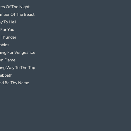
res Of The Night
mber Of The Beast
y To Hell
 For You
 Thunder
abies
ing For Vengeance
 On Flame
Long Way To The Top
Sabbath
ed Be Thy Name