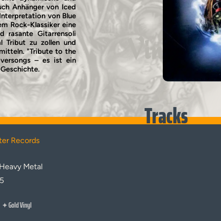
auch Anhänger von Iced
Interpretation von Blue
dem Rock-Klassiker eine
 rasante Gitarrensoli
Vinyl
l Tribut zu zollen und
mitteln. "Tribute to the
ersongs – es ist ein
-Geschichte.
Tracks
ter Records
Heavy Metal
25
Gold Vinyl
✦