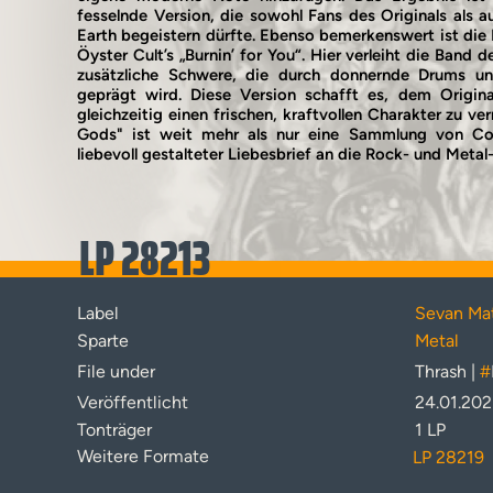
fesselnde Version, die sowohl Fans des Originals als 
Earth begeistern dürfte. Ebenso bemerkenswert ist die 
Öyster Cult’s „Burnin’ for You“. Hier verleiht die Band 
zusätzliche Schwere, die durch donnernde Drums und
geprägt wird. Diese Version schafft es, dem Origina
gleichzeitig einen frischen, kraftvollen Charakter zu ver
Gods" ist weit mehr als nur eine Sammlung von Cov
liebevoll gestalteter Liebesbrief an die Rock- und Metal
LP 28213
Label
Sevan Ma
Sparte
Metal
File under
Thrash |
#
Veröffentlicht
24.01.20
Tonträger
1 LP
Weitere Formate
LP 28219