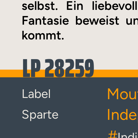
selbst. Ein liebev
Fantasie beweist u
kommt.
LP 28259
Mou
Label
Inde
Sparte
#
Ind