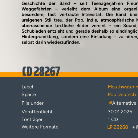
Geschichte der Band – seit Teenagerjahren Freu
Weggefährten – verleiht dem Album eine organi
besondere, fast vertraute Intensität. Die Band ble
ureigenen Stil treu, der Pop, Indie, atmosphärische
überraschende textliche Bilder vereint – ein Sound,
Schubladen entzieht und gerade deshalb so eindringlich
Hintergrundklang, sondern eine Einladung – zu hören
selbst darin wiederzufinden.
CD 28267
Label
Mouthwaterin
Sparte
Pop Deutsch
File under
#
Alternative
Veröffentlicht
30.01.2026
Tonträger
1 CD
V
Weitere Formate
LP 28268
✦