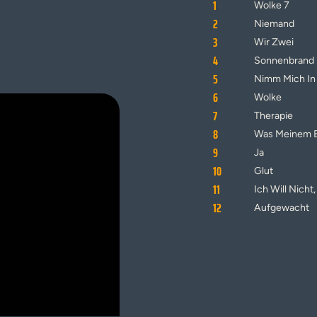
1
Wolke 7
2
Niemand
3
Wir Zwei
4
Sonnenbrand
5
Nimm Mich In
6
Wolke
7
Therapie
8
Was Meinem B
9
Ja
10
Glut
11
Ich Will Nicht
12
Aufgewacht