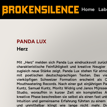
Home
Lab
PANDA LUX
Herz
Mit „Herz“ melden sich Panda Lux eindrucksvoll zurüc
charakteristische Feinfühligkeit und kreative Neugie
zugleich neue Stärke zeigt. Panda Lux stehen für atm
mit poetischen deutschsprachigen Texten. Das vi
vierköpfigen Schweizer Formation erscheint als
Mouthwatering Records. Nach einer gut einjährigen Pa
Kuntz, Samuel Kuntz, Moritz Widrig und Janos Mijnss
Studio, woraufhin in kurzer Zeit ein komplettes A
kreative Phase beschreiben sie selbst als einen fast u
Intuition und gemeinsame Erfahrung führten zu einem
und unmittelbar klingt wie lange nicht mehr. D