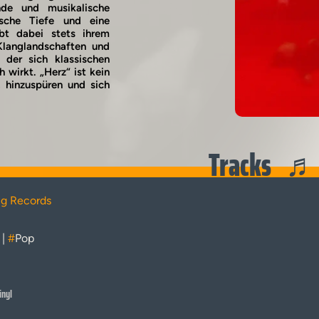
nde und musikalische
sche Tiefe und eine
ibt dabei stets ihrem
 Klanglandschaften und
 der sich klassischen
 wirkt. „Herz“ ist kein
, hinzuspüren und sich
Tracks
g Records
|
#
Pop
inyl