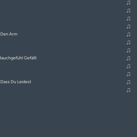
♫
♫
♫
♫
♫
 Den Arm
♫
♫
♫
auchgefühl Gefällt
♫
♫
♫
, Dass Du Leidest
♫