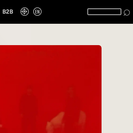
⌕
❉
EN
B2B