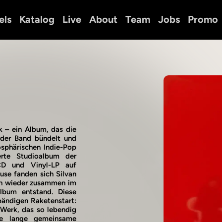
els
Katalog
Live
About
Team
Jobs
Promo
k – ein Album, das die
r der Band bündelt und
osphärischen Indie-Pop
erte Studioalbum der
 CD und Vinyl-LP auf
use fanden sich Silvan
en wieder zusammen im
lbum entstand. Diese
nbändigen Raketenstart:
 Werk, das so lebendig
ie lange gemeinsame