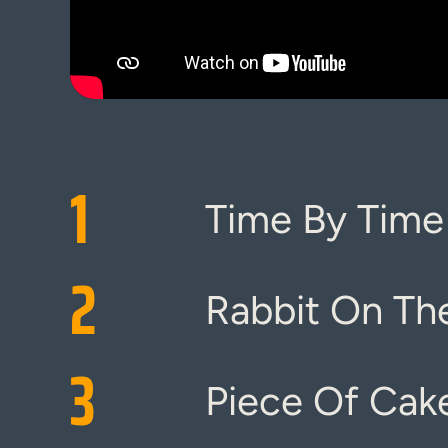
1
Time By Time
2
Rabbit On Th
3
Piece Of Cak