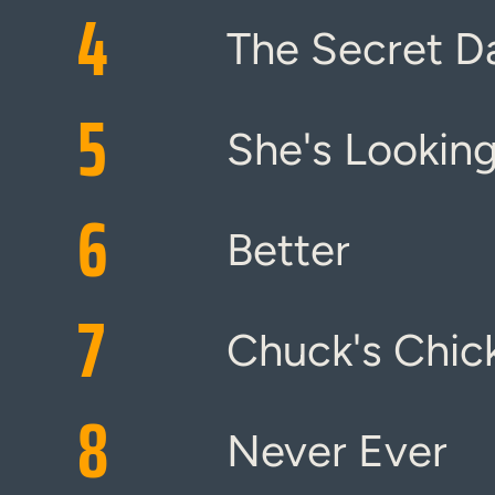
4
The Secret 
5
She's Looking
6
Better
7
Chuck's Chic
8
Never Ever