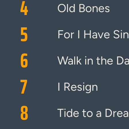
4
Old Bones
5
For I Have Si
6
Walk in the D
7
I Resign
8
Tide to a Dre