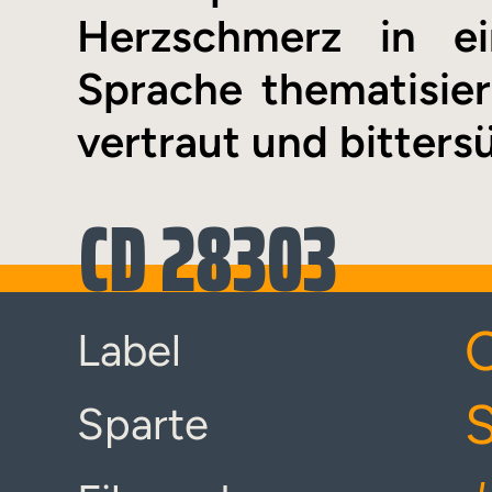
Herzschmerz in ei
Sprache thematisiere
vertraut und bittersü
CD 28303
Label
S
Sparte