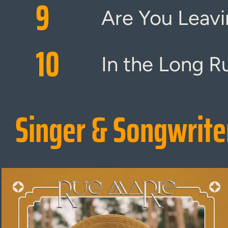
9
Are You Leavi
10
In the Long R
Singer & Songwrite