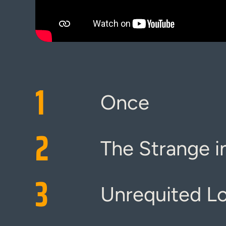
1
Once
2
The Strange i
3
Unrequited L