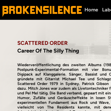
Home
Lab
SCATTERED ORDER
Career Of The Silly Thing
Wiederveröffentlichung des zweiten Albums (198
Postpunk-Experimental-Formation mit vier Bon
Digipack auf Klanggalerie. Sänger, Bassist und G
gründete mit Gitarrist Michael Tee und Schlag
Scattered Order 1979 in Sydney. Patrick Gibson
dazu. Mitch Jones war zudem als Livetontechniker f
und Pel Mel tätig. Die Band verband, gepaart mit ei
Humor, Zufälle und Geräuscheffekte in losen S
experimentellen Fundament aus Rock und Wave,
vielleicht von The Residents kannte, mit den