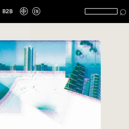
⌕
❉
EN
B2B