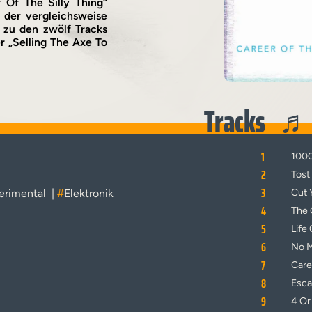
r Of The Silly Thing“
 der vergleichsweise
 zu den zwölf Tracks
er „Selling The Axe To
Tracks
1
1000
2
Tost
3
erimental
|
#
Elektronik
Cut 
4
The 
5
Life
6
No M
7
Care
8
Esca
9
4 Or