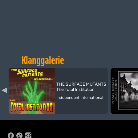
Klanggalerie
THE SURFACE MUTANTS
▶
The Total Institution
Independent International