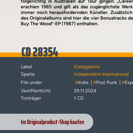
folgerichtig in Australien auf Tour gingen. „Caree
erschien 1985 und gilt als das zugänglichste Werk
immer noch herausfordernden Künstler. Zusätzlich
des Originalalbums sind hier die vier Bonustracks d
Buy The Wood“-EP (1987) enthalten.
CD 28354
Label
Klanggalerie
Sparte
Independent International
File under
#
Indie
|
#
Post Punk
|
#
Exp
Veröffentlicht
29.11.2024
Tonträger
1 CD
Im Originalproduct-Shop kaufen