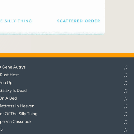
♬
Alle Tracks abspielen
♫
 Gene Autrys
♫
 Rust Host
♫
You Up
♫
Galaxy Is Dead
♫
 On A Bed
♫
attress In Heaven
♫
er Of The Silly Thing
♫
pe Via Cessnock
♫
 5