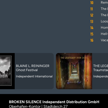
10
Rem
11
The L
12
The 
13
Loos
14
Home
15
Hell
16
Vaca
BLAINE L. REININGER
THE LEG
Ghost Festival
Traumsta
Independent International
Independen
BROKEN SILENCE Independent Distribution GmbH
Oberhafen-Kontor | Stadtdeich 27