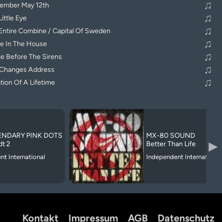
♫
ember May 12th
♫
ittle Eye
♫
Entire Combine / Capital Of Sweden
♫
e In The House
♫
 Before The Sirens
♫
 Changes Address
♫
tion Of A Lifetime
ENDARY PINK DOTS
MX-80 SOUND
▶
dt 2
Better Than Life
t International
Independent International
Kontakt
Impressum
AGB
Datenschutz