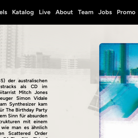
els
Katalog
Live
About
Team
Jobs
Promo
5) der australischen
ustracks als CD im
itarrist Mitch Jones
zeuger Simon Vidale
 am Synthesizer kam
ür The Birthday Party
nem Sinn für absurden
trukturen mit einem
 wie man es ähnlich
en Scattered Order