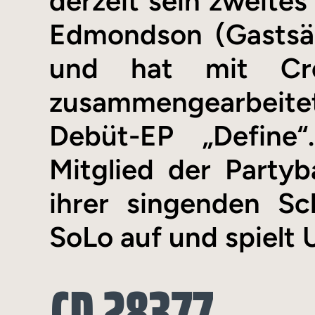
derzeit sein zweites
Edmondson (Gastsän
und hat mit Cr
zusammengearbeite
Debüt-EP „Define“
Mitglied der Party
ihrer singenden S
SoLo auf und spiel
CD 28377