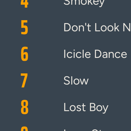
4
Smokey
5
Don't Look 
6
Icicle Dance
7
Slow
8
Lost Boy