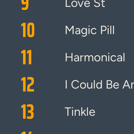
9
Love St
10
Magic Pill
11
Harmonical
12
I Could Be 
13
Tinkle