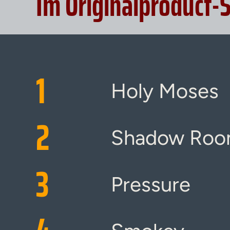
Im Originalproduct-
1
Holy Moses
2
Shadow Ro
3
Pressure