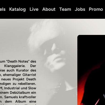
els
Katalog
Live
About
Team
Jobs
Promo
lbum “Death Notes” des
 Klanggalerie. Der
eise auch Kurator des
, ehemaliger Gitarrist
r neues Projekt Death
igen zu rebellieren.
M, Industrial und Slow
seinem Debütalbum ein
n. Samuels kraftvoller
hen dem Album eine