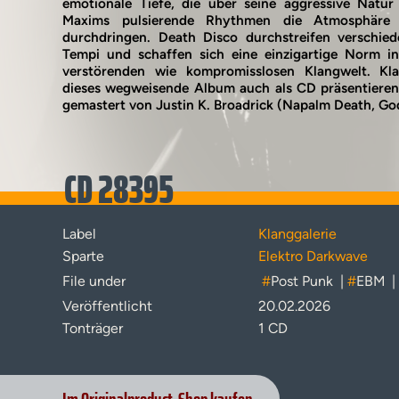
emotionale Tiefe, die über seine aggressive Natur
Maxims pulsierende Rhythmen die Atmosphäre 
durchdringen. Death Disco durchstreifen verschie
Tempi und schaffen sich eine einzigartige Norm in
verstörenden wie kompromisslosen Klangwelt. Klan
dieses wegweisende Album auch als CD präsentieren
gemastert von Justin K. Broadrick (Napalm Death, God
CD 28395
Label
Klanggalerie
Sparte
Elektro Darkwave
File under
#
Post Punk
|
#
EBM
|
Veröffentlicht
20.02.2026
Tonträger
1 CD