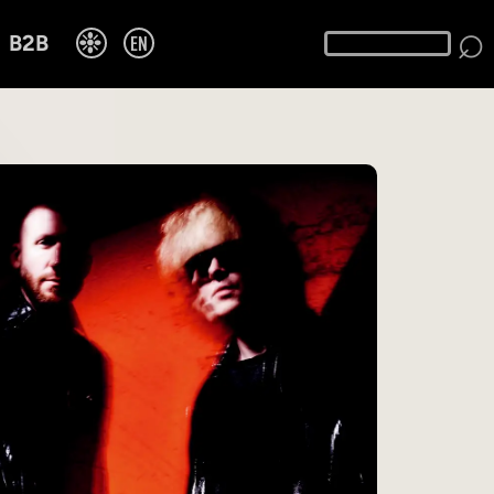
⌕
❉
EN
B2B