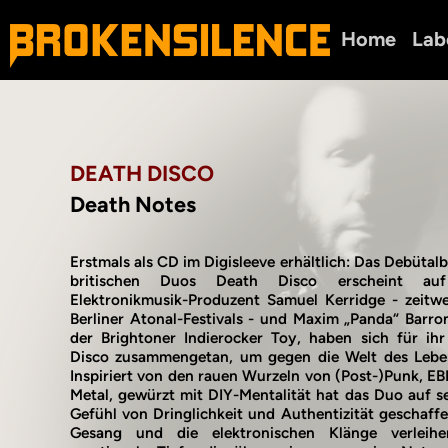
Home
Lab
DEATH DISCO
Death Notes
Erstmals als CD im Digisleeve erhältlich: Das Debüta
britischen Duos Death Disco erscheint auf
Elektronikmusik-Produzent Samuel Kerridge - zeitw
Berliner Atonal-Festivals - und Maxim „Panda“ Barron
der Brightoner Indierocker Toy, haben sich für ih
Disco zusammengetan, um gegen die Welt des Lebend
Inspiriert von den rauen Wurzeln von (Post-)Punk, EB
Metal, gewürzt mit DIY-Mentalität hat das Duo auf 
Gefühl von Dringlichkeit und Authentizität geschaffe
Gesang und die elektronischen Klänge verlei