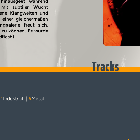
 hinausgeht, während
mit subtiler Wucht
dene Klangwelten und
 einer gleichermaßen
ggalerie freut sich,
 zu können. Es wurde
flesh).
Tracks
#
Industrial
|
#
Metal