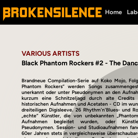
Home
Lab
VARIOUS ARTISTS
Black Phantom Rockers #2 - The Dan
Brandneue Compilation-Serie auf Koko Mojo, Folg
Phantom Rockers“ werden Songs zusammengestel
unerkannt oder unter Pseudonymen an den Aufnah
kurzum eine Schnitzeljagd durch alte Credits
historischen Aufnahmen und Acetaten - CD im wun
dreiteiligen Digisleeve. 26 Rhythm'n'Blues- und Roc
„echte“ Künstler, die von unbekannten „Phantom
Aufnahmen begleitet wurden, oder Künstl
Pseudonymen. Session- und Studioaufnahmen fan
60er Jahren stets in vergleichsweise überschaubare