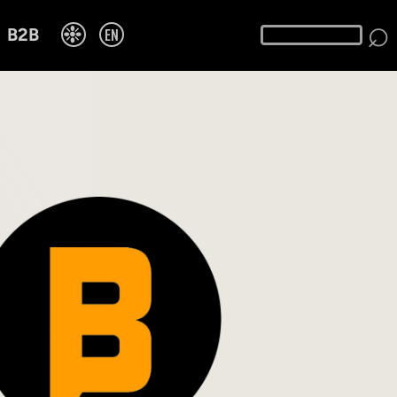
⌕
❉
EN
B2B