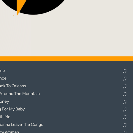
♬
Alle Tracks abspielen
♫
ump
♫
nce
♫
ack To Orleans
♫
Around The Mountain
♫
oney
♫
g For My Baby
♫
ith Me
♫
Wanna Leave The Congo
♫
City Woman