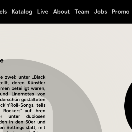
els
Katalog
Live
About
Team
Jobs
Promo
ce
e zwei: unter „Black
lt, deren Künstler
men beteiligt waren,
 und Linernotes von
derschön gestalteten
k'n'Roll-Songs, teils
 Rockers“ auf ihren
er unter dubiosen
den in den 50er und
n Settings statt, mit