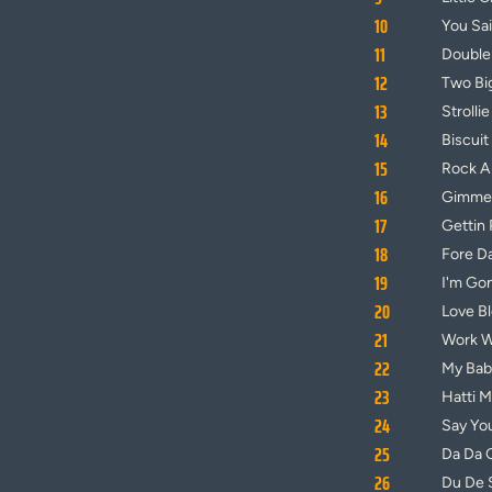
10
You Sa
11
Double
12
Two Bi
13
Strolli
14
Biscui
15
Rock A
16
Gimme
17
Gettin 
18
Fore D
19
I'm Gon
20
Love B
21
Work Wi
22
My Bab
23
Hatti M
24
Say You
25
Da Da 
26
Du De 