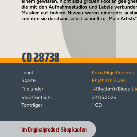
einem gewissen, nicht allzu großen Pool an geeignet
die mit den Aufnahmestudios und Labels verbunden
Musiker auf hohem Niveau waren einerseits austau
konnten sie durchaus selbst schnell zu „Main Artists
CD 28738
Label
Koko Mojo Records
Sparte
Rhythm'n'Blues
File under
#
Rhythm'n'Blues
|
Veröffentlicht
22.05.2026
Tonträger
1 CD
Im Originalproduct-Shop kaufen