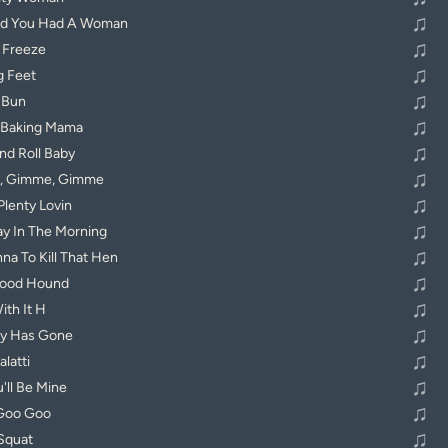
♫
id You Had A Woman
♫
 Freeze
♫
g Feet
♫
e Bun
♫
t Baking Mama
♫
nd Roll Baby
♫
, Gimme, Gimme
♫
Plenty Lovin
♫
ay In The Morning
♫
na To Kill That Hen
♫
lood Hound
♫
th It H
♫
y Has Gone
♫
alatti
♫
'll Be Mine
♫
Goo Goo
♫
Squat