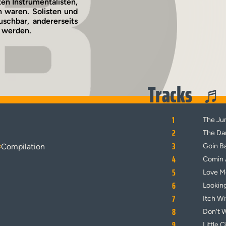
en Instrumentalisten,
 waren. Solisten und
schbar, andererseits
“ werden.
Tracks
1
The J
2
The Da
3
#
Compilation
Goin B
4
Comin 
5
Love M
6
Lookin
7
Itch W
8
Don't 
9
Little 