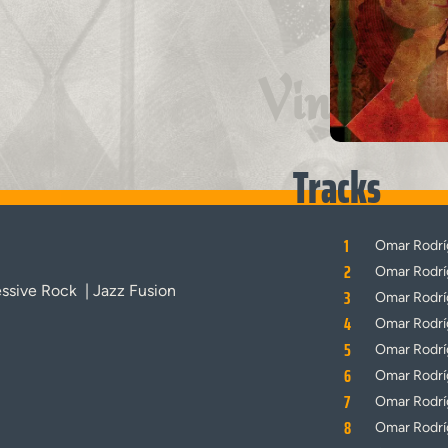
Vinyl
Tracks
1
Omar Rodrí
2
Omar Rodrí
essive Rock
| Jazz Fusion
3
Omar Rodrí
4
Omar Rodrí
5
Omar Rodrí
6
Omar Rodrí
7
Omar Rodrí
8
Omar Rodrí