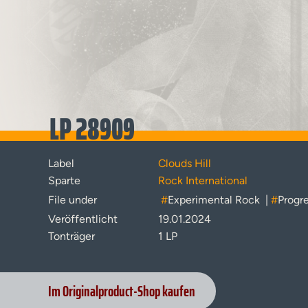
LP 28909
Label
Clouds Hill
Sparte
Rock International
File under
#
Experimental Rock
|
#
Progr
Veröffentlicht
19.01.2024
Tonträger
1 LP
Im Originalproduct-Shop kaufen