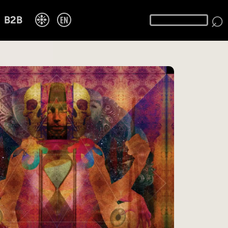
⌕
❉
EN
B2B