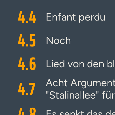
4.
4
Enfant perdu
4.
5
Noch
4.
6
Lied von den b
4.
7
Acht Argument
"Stalinallee" fü
4.
8
Es senkt das d