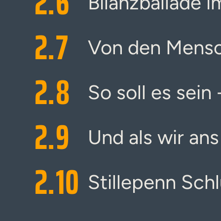
2.
6
Bilanzballade i
2.
7
Von den Mens
2.
8
So soll es sein 
2.
9
Und als wir an
2.
10
Stillepenn Schl