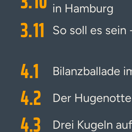
3.
10
in Hamburg
3.
11
So soll es sein 
4.
1
Bilanzballade i
4.
2
Der Hugenotte
4.
3
Drei Kugeln au