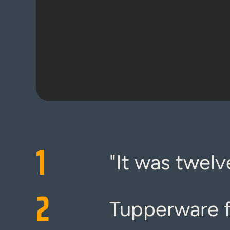
1
"It was twelv
2
Tupperware f