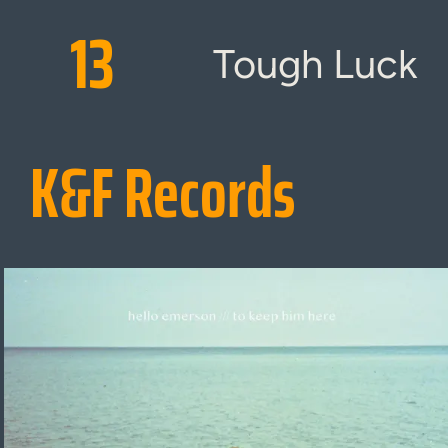
13
Tough Luck
K&F Records