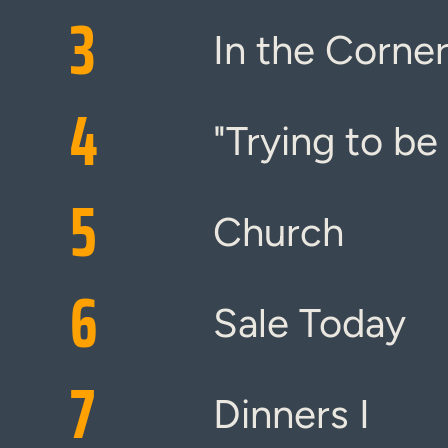
3
In the Corne
4
"Trying to be
5
Church
6
Sale Today
7
Dinners I