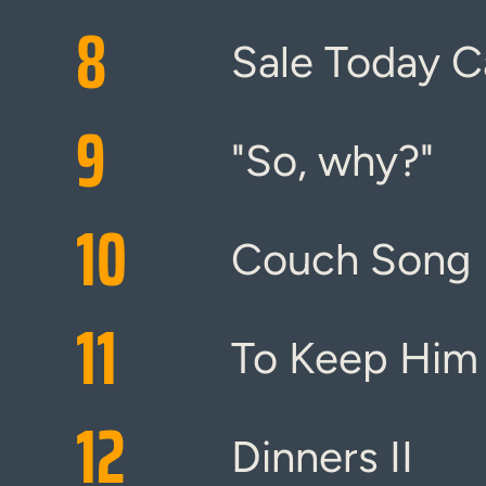
8
Sale Today 
9
"So, why?"
10
Couch Song
11
To Keep Him
12
Dinners II