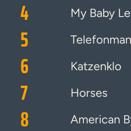
4
My Baby Le
5
Telefonma
6
Katzenklo
7
Horses
8
American B