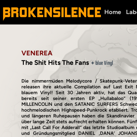
Home
Lab
VENEREA
The Shit Hits The Fans
blue Vinyl
✦
Die nimmermüden Melodycore / Skatepunk-Vete
releasen ihre aktuelle Compilation auf Last Exit 
blauem Vinyl! Seit 30 Jahren aktiv, hat das Qua
bereits seit seiner ersten EP „Hullabaloo“ (
MILLENCOLIN und den SATANIC SURFERS Schwede
hochmelodischen Highspeed-Punkrock etabliert. Tr
und längeren Ruhepausen haben die Skandinavier 
über lange Zeit stets aufrecht erhalten können. Fünf 
mit „Last Call For Adderall“ das letzte Studioalbum
und Gründungsmitglied DANIEL ‚DANA‘ JOHAN