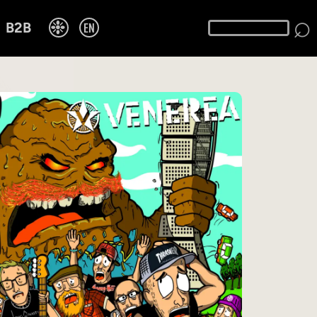
⌕
❉
EN
B2B