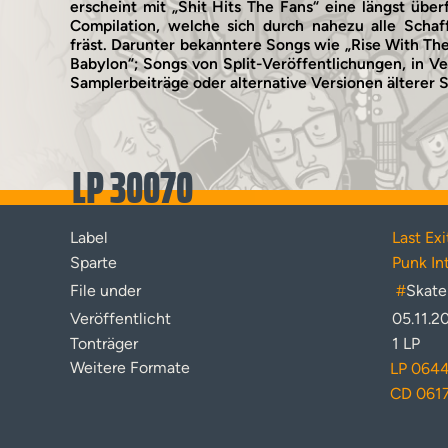
erscheint mit „Shit Hits The Fans“ eine längst über
Compilation, welche sich durch nahezu alle Scha
fräst. Darunter bekanntere Songs wie „Rise With The
Babylon“; Songs von Split-Veröffentlichungen, in V
Samplerbeiträge oder alternative Versionen älterer 
LP 30070
Label
Last Ex
Sparte
Punk In
File under
#
Skate
Veröffentlicht
05.11.2
Tonträger
1 LP
Weitere Formate
LP 064
CD 061