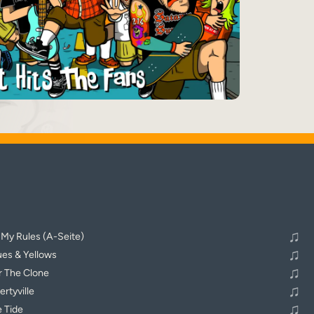
♬
Alle Tracks abspielen
♫
 My Rules (A-Seite)
♫
lues & Yellows
♫
 The Clone
♫
ertyville
♫
e Tide