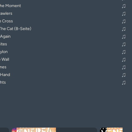
♫
 The Moment
♫
rawlers
♫
e Cross
♫
The Cat (B-Seite)
♫
 Again
♫
ites
♫
bylon
♫
 Wall
♫
ones
♫
y Hand
♫
hts