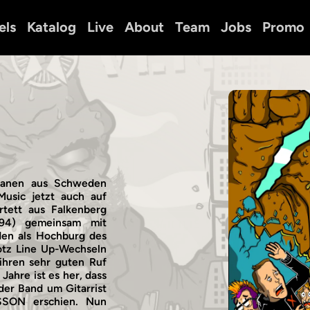
els
Katalog
Live
About
Team
Jobs
Promo
ranen aus Schweden
Music jetzt auch auf
rtett aus Falkenberg
1994) gemeinsam mit
n als Hochburg des
otz Line Up-Wechseln
ihren sehr guten Ruf
Jahre ist es her, dass
 der Band um Gitarrist
SSON erschien. Nun