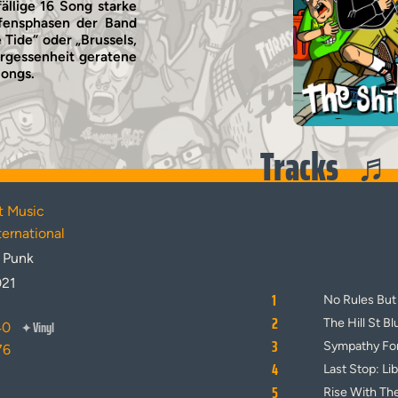
fällige 16 Song starke
ffensphasen der Band
 Tide“ oder „Brussels,
ergessenheit geratene
Vinyl
Songs.
Tracks
it Music
ternational
 Punk
021
1
No Rules But
2
The Hill St B
Vinyl
40
✦
3
Sympathy For
76
4
Last Stop: Lib
5
Rise With Th