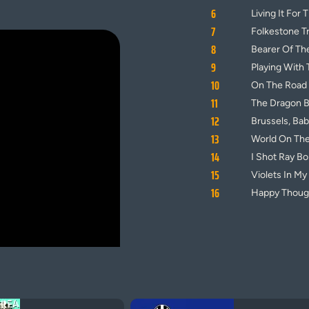
6
Living It For
7
Folkestone T
8
Bearer Of Th
9
Playing With 
10
On The Road
11
The Dragon B
12
Brussels, Ba
13
World On The
14
I Shot Ray B
15
Violets In M
16
Happy Thoug