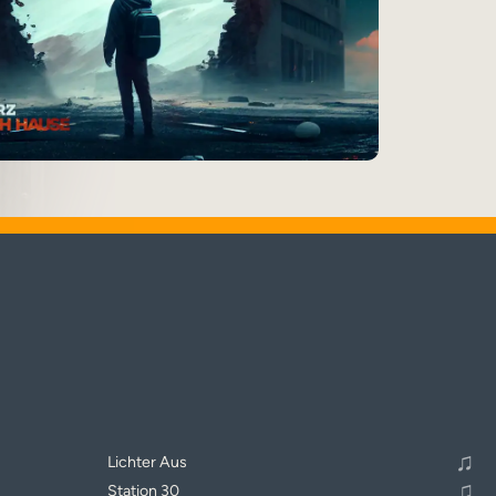
♬
Alle Tracks abspielen
♫
Lichter Aus
♫
Station 30