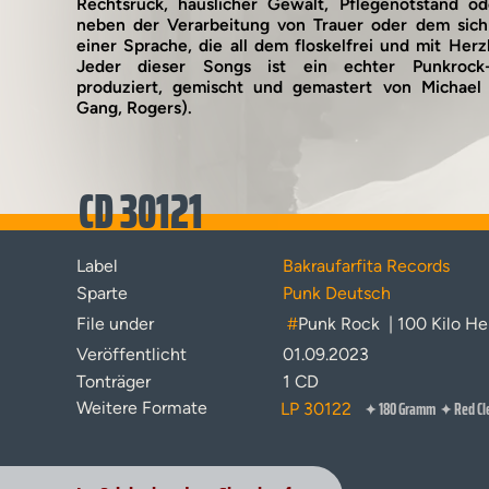
Rechtsruck, häuslicher Gewalt, Pflegenotstand o
neben der Verarbeitung von Trauer oder dem sich s
einer Sprache, die all dem floskelfrei und mit Herz
Jeder dieser Songs ist ein echter Punkrock
produziert, gemischt und gemastert von Michael 
Gang, Rogers).
CD 30121
Label
Bakraufarfita Records
Sparte
Punk Deutsch
File under
#
Punk Rock
| 100 Kilo He
Veröffentlicht
01.09.2023
Tonträger
1 CD
180 Gramm
Red Cl
Weitere Formate
LP 30122
✦
✦