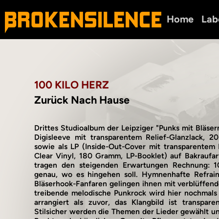
Home
Lab
100 KILO HERZ
Zurück Nach Hause
Drittes Studioalbum der Leipziger "Punks mit Bläser
Digisleeve mit transparentem Relief-Glanzlack, 20
sowie als LP (Inside-Out-Cover mit transparentem 
Clear Vinyl, 180 Gramm, LP-Booklet) auf Bakraufar
tragen den steigenden Erwartungen Rechnung: 1
genau, wo es hingehen soll. Hymnenhafte Refrai
Bläserhook-Fanfaren gelingen ihnen mit verblüffende
treibende melodische Punkrock wird hier nochmals
arrangiert als zuvor, das Klangbild ist transpare
Stilsicher werden die Themen der Lieder gewählt un