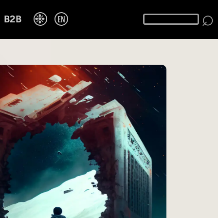
⌕
❉
EN
B2B