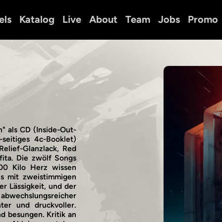
els
Katalog
Live
About
Team
Jobs
Promo
n" als CD (Inside-Out-
-seitiges 4c-Booklet)
Relief-Glanzlack, Red
fita. Die zwölf Songs
00 Kilo Herz wissen
ns mit zweistimmigen
r Lässigkeit, und der
 abwechslungsreicher
nter und druckvoller.
d besungen. Kritik an