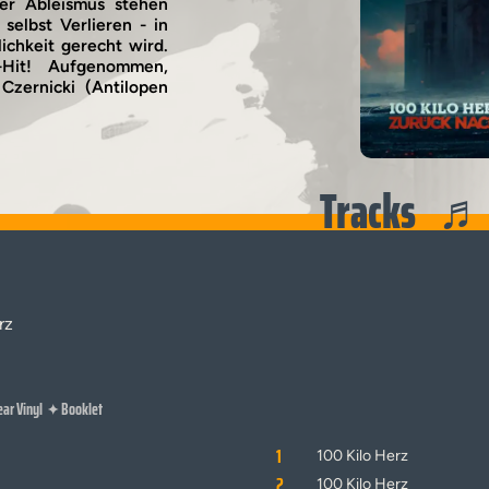
der Ableismus stehen
elbst Verlieren - in
lichkeit gerecht wird.
-Hit! Aufgenommen,
Czernicki (Antilopen
Tracks
rz
ear Vinyl
Booklet
✦
1
100 Kilo Herz
2
100 Kilo Herz