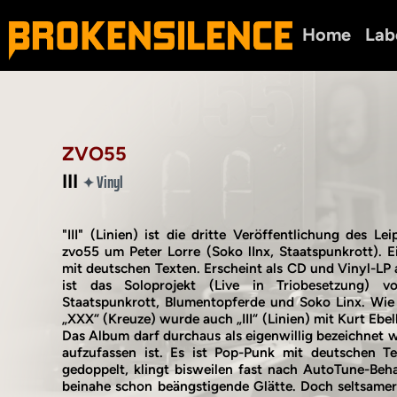
Home
Lab
ZVO55
III
Vinyl
✦
"III" (Linien) ist die dritte Veröffentlichung des Le
zvo55 um Peter Lorre (Soko lInx, Staatspunkrott). E
mit deutschen Texten. Erscheint als CD und Vinyl-LP
ist das Soloprojekt (Live in Triobesetzung) 
Staatspunkrott, Blumentopferde und Soko Linx. Wie
„XXX“ (Kreuze) wurde auch „III“ (Linien) mit Kurt E
Das Album darf durchaus als eigenwillig bezeichnet w
aufzufassen ist. Es ist Pop-Punk mit deutschen Te
gedoppelt, klingt bisweilen fast nach AutoTune-Beha
beinahe schon beängstigende Glätte. Doch seltsamerw