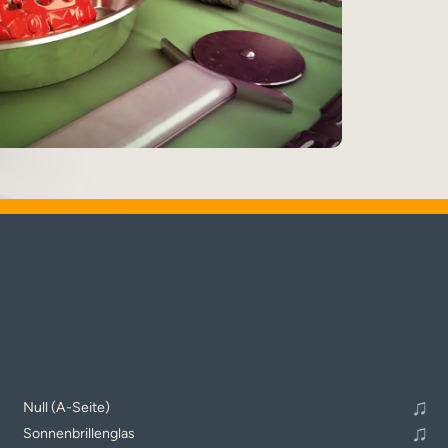
♬
Alle Tracks abspielen
♫
Null (A-Seite)
♫
Sonnenbrillenglas