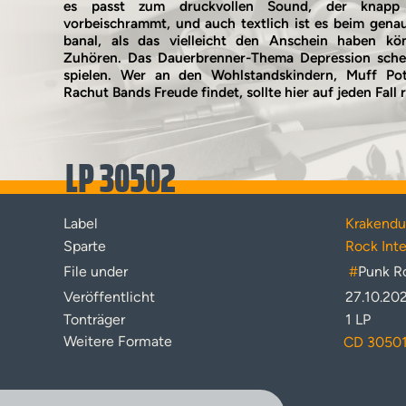
es passt zum druckvollen Sound, der knapp
vorbeischrammt, und auch textlich ist es beim gen
banal, als das vielleicht den Anschein haben kö
Zuhören. Das Dauerbrenner-Thema Depression schein
spielen. Wer an den Wohlstandskindern, Muff Po
Rachut Bands Freude findet, sollte hier auf jeden Fall
LP 30502
Label
Krakendu
Sparte
Rock Inte
File under
#
Punk R
Veröffentlicht
27.10.20
Tonträger
1 LP
Weitere Formate
CD 3050