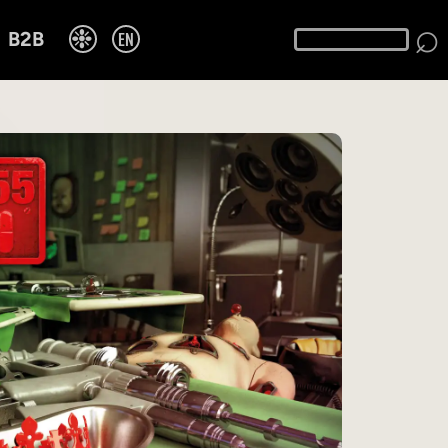
⌕
❉
EN
B2B