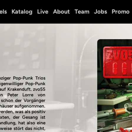
els
Katalog
Live
About
Team
Jobs
Promo
ipziger Pop-Punk Trios
igenwilliger Pop-Punk
 auf Krakenduft. zvo55
von Peter Lorre von
 schon der Vorgänger
belhäuser aufgenommen.
erden, was als positiv
xten, der Gesang ist
ndlung, hat also eine
eise stört das nicht,