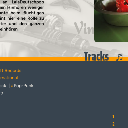
 an LalaDeutschpop
auen Hinhören weniger
nnte beim flüchtigen
t hier eine Rolle zu
Vinyl
tter und den ganzen
 reinhören
Tracks
ft Records
rnational
ock
|
#
Pop-Punk
22
1
1
2