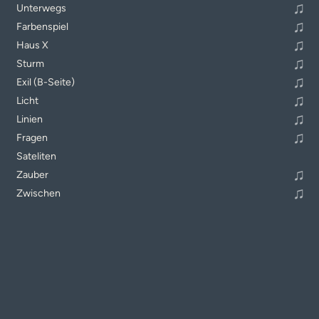
♫
Unterwegs
♫
Farbenspiel
♫
Haus X
♫
Sturm
♫
Exil (B-Seite)
♫
Licht
♫
Linien
♫
Fragen
Sateliten
♫
Zauber
♫
Zwischen