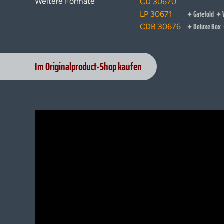
Weitere Formate
CD 30670
Gatefold
LP 30671
✦
✦
Deluxe Box
CDB 30676
✦
Im Originalproduct-Shop kaufen