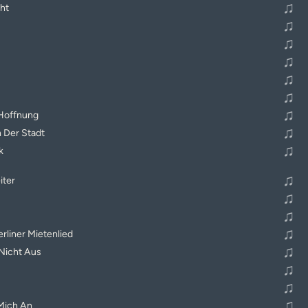
♫
ht
♫
♫
♫
♫
♫
♫
 Hoffnung
♫
n Der Stadt
♫
k
♫
iter
♫
♫
♫
erliner Mietenlied
♫
 Nicht Aus
♫
♫
♫
Mich An