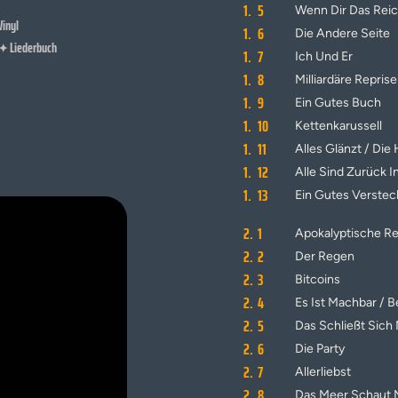
1.
5
Wenn Dir Das Reic
Vinyl
1.
6
Die Andere Seite
Liederbuch
✦
1.
7
Ich Und Er
1.
8
Milliardäre Reprise
1.
9
Ein Gutes Buch
1.
10
Kettenkarussell
1.
11
Alles Glänzt / Die
1.
12
Alle Sind Zurück I
1.
13
Ein Gutes Verstec
2.
1
Apokalyptische Re
2.
2
Der Regen
2.
3
Bitcoins
2.
4
Es Ist Machbar / B
2.
5
Das Schließt Sich
2.
6
Die Party
2.
7
Allerliebst
2.
8
Das Meer Schaut 