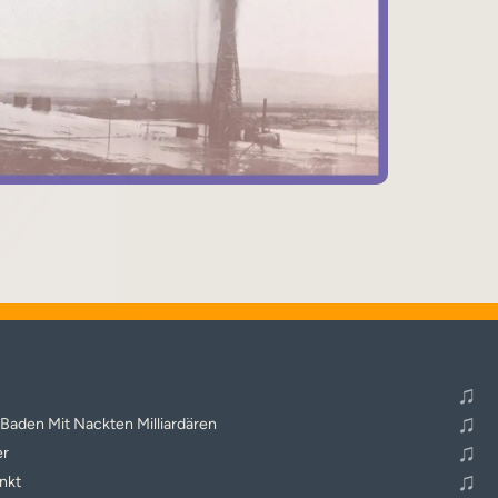
♬
Alle Tracks abspielen
♫
♫
Baden Mit Nackten Milliardären
♫
er
♫
nkt