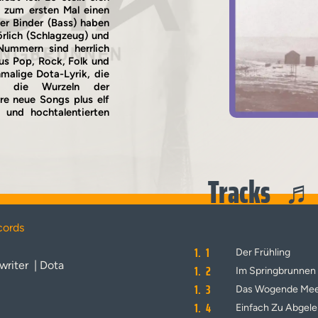
 zum ersten Mal einen
er Binder (Bass) haben
rlich (Schlagzeug) und
Nummern sind herrlich
aus Pop, Rock, Folk und
nmalige Dota-Lyrik, die
sch die Wurzeln der
re neue Songs plus elf
 und hochtalentierten
Tracks
cords
1.
1
Der Frühling
writer
| Dota
1.
2
Im Springbrunnen 
1.
3
Das Wogende Me
1.
4
Einfach Zu Abgele