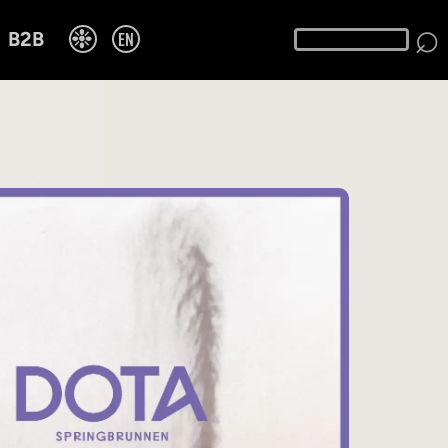
⌕
❉
EN
B2B