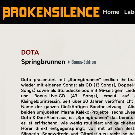
Home
Lab
DOTA
Springbrunnen
Bonus-Edition
✦
Dota präsentiert mit „Springbrunnen“ endlich ihr br
wieder mit eigenen Songs: als CD (13 Songs), Doppel
Songs) sowie als Stülpdeckelbox mit 96-seitigem Lied
und Bonus-Live-CD (43 Songs), erneut auf 
Kleingeldprinzessin. Seit über 20 Jahren veröffentlich
Name der ganzen fünfköpfigen Bandbesetzung - Alb
beiden umjubelten Masha Kaléko-Projekte, sechs Live
Dota & Dan-Alben aus, ist „Springbrunnen“ das bereits
es ist erfrischend, wie wenig routiniert und quickle
Hörer direkt entgegenspringt, voll mit all den Best
Sängerin, Songwriterin und Gitarristin zu recht so beli