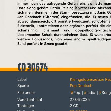
immer noch das aufregende Gefühl ein, als hätte man
Dota-Song gehört. Patrik Reising (Synths) und Alexand
sich mehr denn je in der Stammbesetzung mit Janis Gö
Jan Rohrbach (Gitarren) eingefunden, die 13 neuen 
abwechslungsreich, oft poinitiert-reduziert, schöpfen 
Elektronik, kontrastieren oder ergänzen perfekt die ei
scharfsinnig, charmant und doppelbödig-kriti
Liedermacher-Schule durchscheinen lässt. 13 wunderba
weitere Bonussongs, von einer enorm spielfreudigen
Band perfekt in Szene gesetzt.
CD 30674
Label
Kleingeldprinzessin Re
Sparte
Pop Deutsch
File under
#
Pop
|
#
Indie
|
#
Song
Veröffentlicht
27.06.2025
Tonträger
2 CDs