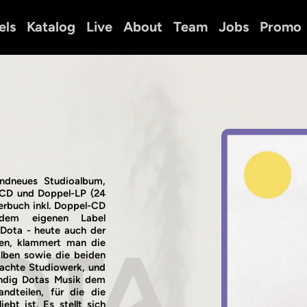
els
Katalog
Live
About
Team
Jobs
Promo
andneues Studioalbum,
-CD und Doppel-LP (24
erbuch inkl. Doppel-CD
dem eigenen Label
t Dota - heute auch der
en, klammert man die
alben sowie die beiden
 achte Studiowerk, und
bendig Dotas Musik dem
andteilen, für die die
ebt ist. Es stellt sich