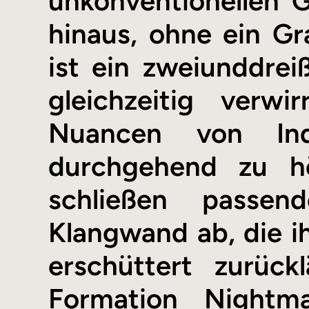
unkonventionellen 
hinaus, ohne ein G
ist ein zweiunddrei
gleichzeitig verw
Nuancen von Ind
durchgehend zu hö
schließen passen
Klangwand ab, die ih
erschüttert zurück
Formation Nightma