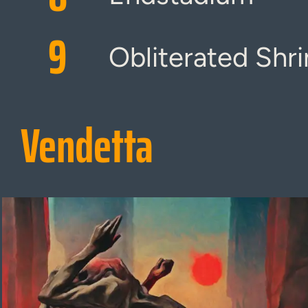
9
Obliterated Shr
Vendetta