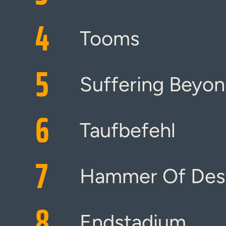
4
Tooms
5
Suffering Beyo
6
Taufbefehl
7
Hammer Of Deso
8
Endstadium