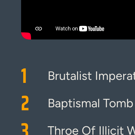
1
Brutalist Impera
2
Baptismal Tomb
3
Throe Of Illicit