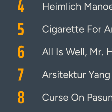
4
Heimlich Manoe
5
Cigarette For A
6
All Is Well, Mr.
7
Arsitektur Yang
8
Curse On Pasum