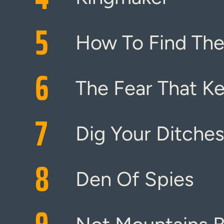
5
How To Find The
6
The Fear That K
7
Dig Your Ditche
8
Den Of Spies