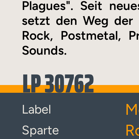
Plagues". Seit neu
setzt den Weg der 
Rock, Postmetal, P
Sounds.
LP 30762
M
Label
R
Sparte