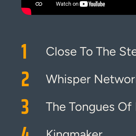
1
Close To The S
2
Whisper Networ
3
The Tongues Of
4
Kingmaker