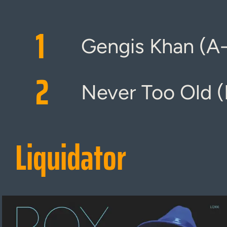
1
Gengis Khan (A-
2
Never Too Old (
Liquidator