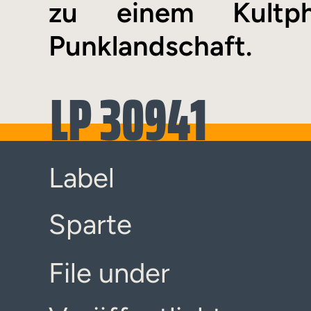
zu einem Kultph
Punklandschaft.
LP 30941
Label
Sparte
File under