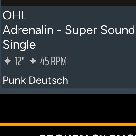
OHL
Adrenalin - Super Sound
Single
✦
12"
✦
45 RPM
Punk Deutsch
K