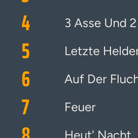
4
3 Asse Und 2
5
Letzte Helde
6
Auf Der Fluch
7
Feuer
8
Heut' Nacht