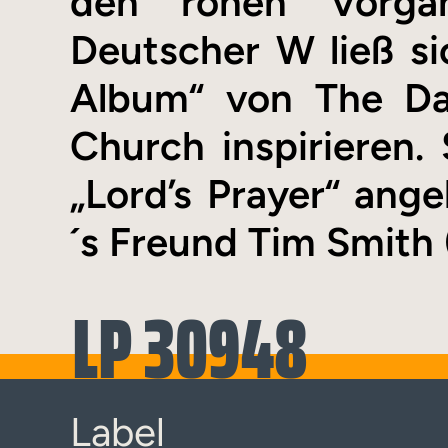
den rohen Vorgän
Deutscher W ließ si
Album“ von The D
Church inspirieren.
„Lord’s Prayer“ ang
´s Freund Tim Smith 
LP 30948
Label