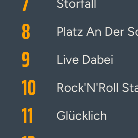
7
Störfall
8
Platz An Der S
9
Live Dabei
10
Rock'N'Roll St
11
Glücklich