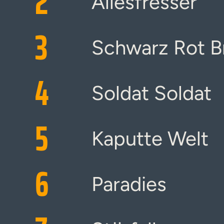
2
Allesfresser
3
Schwarz Rot B
4
Soldat Soldat
5
Kaputte Welt
6
Paradies