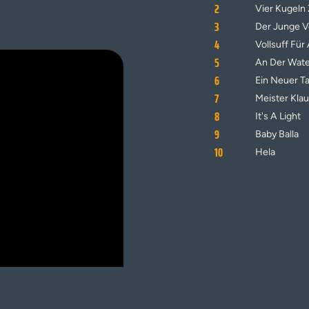
2
Vier Kugeln 
3
Der Junge 
4
Vollsuff Für 
5
An Der Wate
6
Ein Neuer T
7
Meister Klau
8
It's A Light
9
Baby Balla
10
Hela