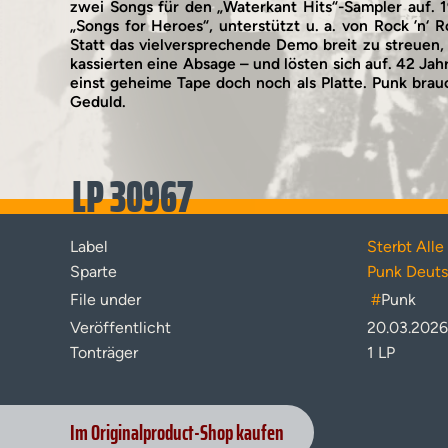
zwei Songs für den „Waterkant Hits“-Sampler auf. 
„Songs for Heroes“, unterstützt u. a. von Rock ’n‘ 
Statt das vielversprechende Demo breit zu streuen, 
kassierten eine Absage – und lösten sich auf. 42 Jah
einst geheime Tape doch noch als Platte. Punk bra
Geduld.
LP 30967
Label
Sterbt Alle
Sparte
Punk Deut
File under
#
Punk
Veröffentlicht
20.03.2026
Tonträger
1 LP
Im Originalproduct-Shop kaufen