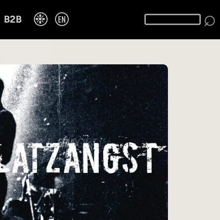
⌕
❉
EN
B2B