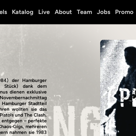
els
Katalog
Live
About
Team
Jobs
Promo
1984) der Hamburger
0 Stück) dank dem
nus dienen exklusive
n Novembernachmittag
 Hamburger Stadtteil
hren wollten sie das
Pistols und The Clash.
g entgegen – perfekte
Chaos-Gigs, mehreren
gern nahmen sie 1983