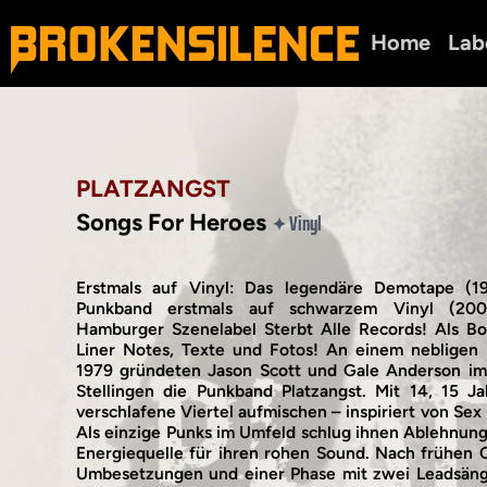
Home
Lab
PLATZANGST
Songs For Heroes
Vinyl
✦
Erstmals auf Vinyl: Das legendäre Demotape (
Punkband erstmals auf schwarzem Vinyl (20
Hamburger Szenelabel Sterbt Alle Records! Als Bo
Liner Notes, Texte und Fotos! An einem neblige
1979 gründeten Jason Scott und Gale Anderson im
Stellingen die Punkband Platzangst. Mit 14, 15 Ja
verschlafene Viertel aufmischen – inspiriert von Sex 
Als einzige Punks im Umfeld schlug ihnen Ablehnun
Energiequelle für ihren rohen Sound. Nach frühen 
Umbesetzungen und einer Phase mit zwei Leadsän