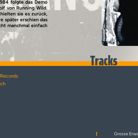
1984 folgte das Demo
Rolf von Running Wild.
hielten sie es zurück,
re später erschien das
Vinyl
ucht manchmal einfach
Tracks
 Records
sch
1
Grosse Erw