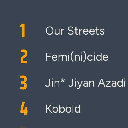
1
Our Streets
2
Femi(ni)cide
3
Jin* Jiyan Azadi
4
Kobold