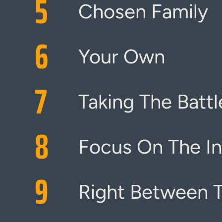
5
Chosen Family
6
Your Own
7
Taking The Battl
8
Focus On The I
9
Right Between T