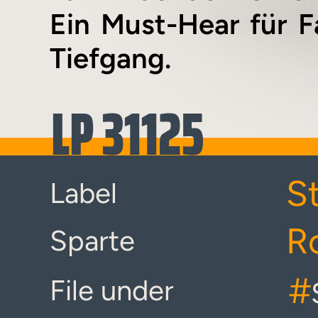
Ein Must-Hear für 
Tiefgang.
LP 31125
S
Label
R
Sparte
#
File under