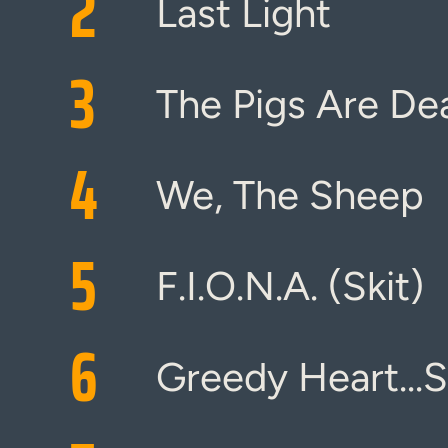
2
Last Light
3
The Pigs Are De
4
We, The Sheep
5
F.I.O.N.A. (Skit)
6
Greedy Heart...