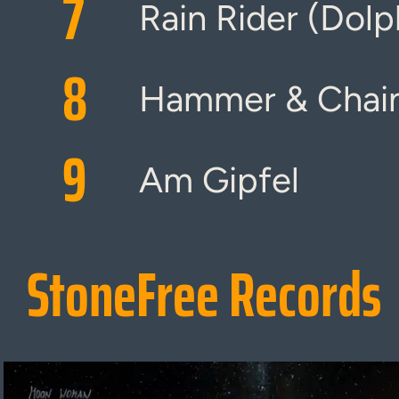
7
Rain Rider (Dolp
8
Hammer & Chai
9
Am Gipfel
StoneFree Records