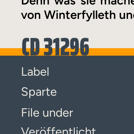
Denn was sie mache
von Winterfylleth und
CD 31296
Label
Sparte
File under
Veröffentlicht