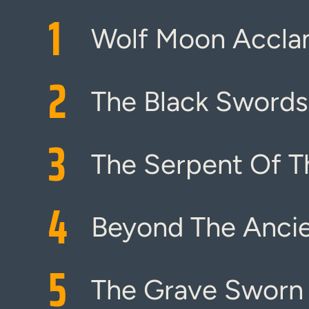
1
Wolf Moon Accla
2
The Black Swords
3
The Serpent Of T
4
Beyond The Ancie
5
The Grave Sworn