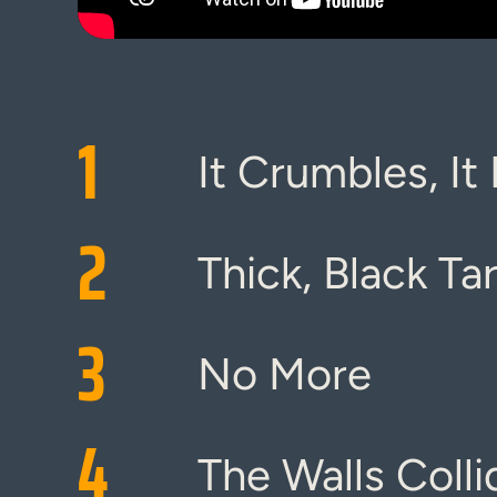
1
It Crumbles, It 
2
Thick, Black Ta
3
No More
4
The Walls Colli