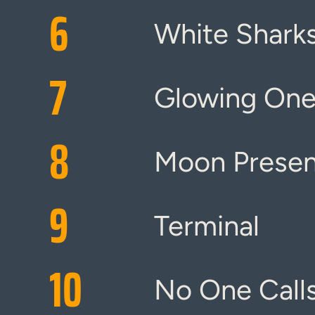
6
White Shark
7
Glowing One,
8
Moon Prese
9
Terminal
10
No One Call