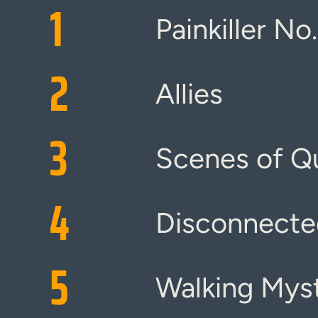
1
Painkiller No.
2
Allies
3
Scenes of Qu
4
Disconnected
5
Walking Mys