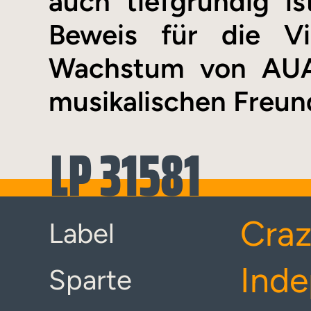
auch tiefgründig ist
Beweis für die Vie
Wachstum von AUA,
musikalischen Freun
LP 31581
Craz
Label
Inde
Sparte