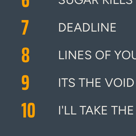
7
DEADLINE
8
LINES OF YO
9
ITS THE VOI
10
I'LL TAKE THE