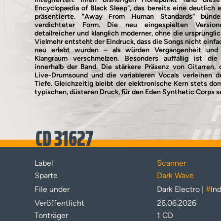
Encyclopædia of Black Sleep", das bereits eine deutlich 
präsentierte. "Away From Human Standards" bündel
verdichteter Form. Die neu eingespielten Versione
detailreicher und klanglich moderner, ohne die ursprünglic
Vielmehr entsteht der Eindruck, dass die Songs nicht einfa
neu erlebt wurden – als würden Vergangenheit und
Klangraum verschmelzen. Besonders auffällig ist d
innerhalb der Band. Die stärkere Präsenz von Gitarren, 
Live-Drumsound und die variableren Vocals verleihen d
Tiefe. Gleichzeitig bleibt der elektronische Kern stets do
typischen, düsteren Druck, für den Eden Synthetic Corps s
CD 31627
Label
Scanner
Sparte
Dark Wave
File under
Dark Electro |
#
Ind
Veröffentlicht
26.06.2026
Tonträger
1 CD