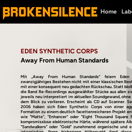
Home
Lab
EDEN SYNTHETIC CORPS
Away From Human Standards
Mit „Away From Human Standards“ feiern Eden 
zwanzigjähriges Bestehen nicht mit einer klassischen Be
mit einer konsequent neu gedachten Rückschau. Statt bloß
die Band Re-Recordings ausgewählter Stücke aus allen si
jeweils neu interpretiert im aktuellen Soundgewand, ohne 
dem Blick zu verlieren. Erscheint als CD auf Scanner. S
2006 haben sich Eden Synthetic Corps von einer aggr
Formation zu einem deutlich facettenreicheren Projekt en
wie "Matte", "Enhancer" oder "Eight Thousand Square 
kompromisslose elektronische Härte, während spätere Albe
"Sandwalkers" oder "Gold" zunehmend organische und e
integrierten. Ihren bisherigen Höhepunkt fand dies