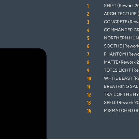
1
SHIFT (Rework 2
2
ARCHITECTURE (
3
CONCRETE (Rewo
4
COMMANDER CRU
5
NORTHERN HUNT
6
SOOTHE (Rework
7
PHANTOM (Rewor
8
MATTE (Rework 2
9
TOTES LICHT (Re
10
WHITE BEAST (R
11
BREATHING SALT
12
TRAIL OF THE HY
13
SPELL (Rework 2
14
MISMATCHED (Re