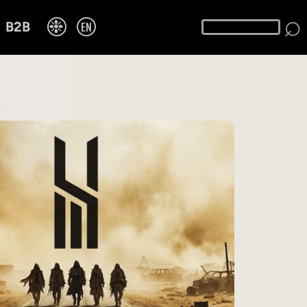
⌕
❉
EN
B2B