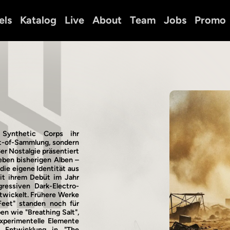
els
Katalog
Live
About
Team
Jobs
Promo
Synthetic Corps ihr
st-of-Sammlung, sondern
er Nostalgie präsentiert
eben bisherigen Alben –
die eigene Identität aus
eit ihrem Debüt im Jahr
essiven Dark-Electro-
twickelt. Frühere Werke
Feet" standen noch für
n wie "Breathing Salt",
xperimentelle Elemente
e Entwicklung in "The