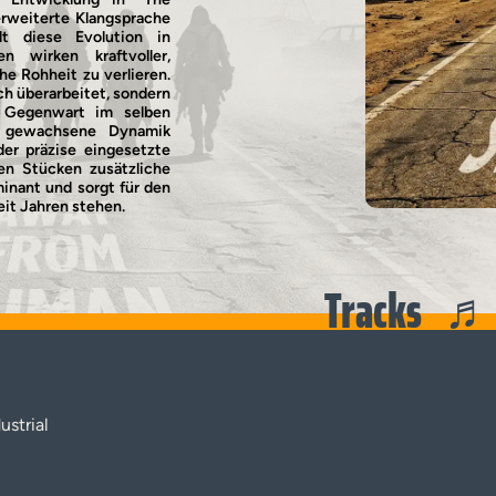
erweiterte Klangsprache
t diese Evolution in
n wirken kraftvoller,
he Rohheit zu verlieren.
ch überarbeitet, sondern
 Gegenwart im selben
ie gewachsene Dynamik
der präzise eingesetzte
en Stücken zusätzliche
minant und sorgt für den
eit Jahren stehen.
Tracks
ustrial