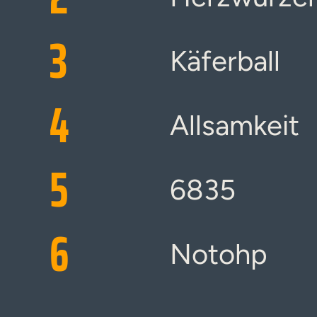
3
Käferball
4
Allsamkeit
5
6835
6
Notohp