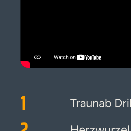
1
Traunab Dri
2
Herzwurzel