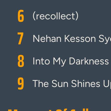
6
(recollect)
7
Nehan Kesson Sy
8
Into My Darkness 
9
The Sun Shines Up