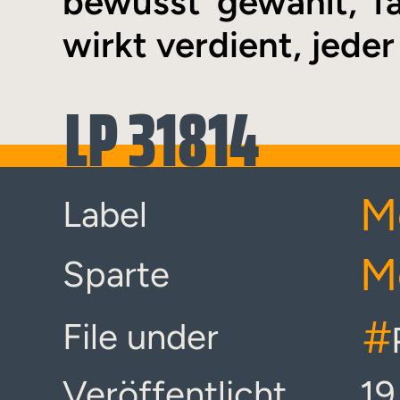
bewusst gewählt, fa
wirkt verdient, jede
LP 31814
M
Label
M
Sparte
#
File under
Veröffentlicht
19