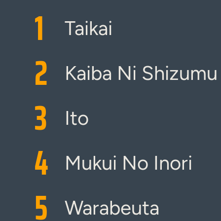
1
Taikai
2
Kaiba Ni Shizumu
3
Ito
4
Mukui No Inori
5
Warabeuta