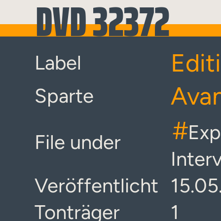
DVD 32372
Edit
Label
Ava
Sparte
#
Exp
File under
Inter
Veröffentlicht
15.05
Tonträger
1