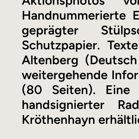
Aktionsphotos v
Handnummerierte E
geprägter Stülp
Schutzpapier. Text
Altenberg (Deutsch
weitergehende Info
(80 Seiten). Eine
handsignierter Ra
Kröthenhayn erhältli