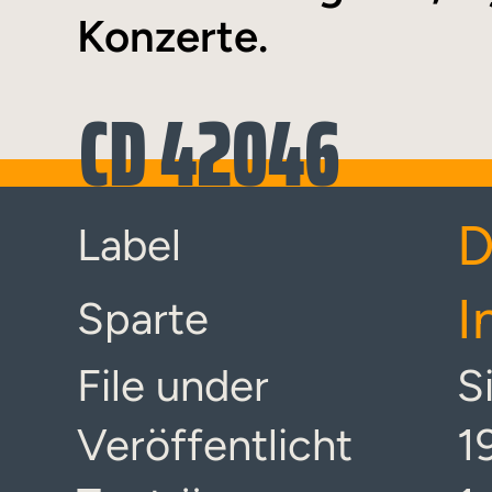
Konzerte.
CD 42046
D
Label
I
Sparte
File under
S
Veröffentlicht
1